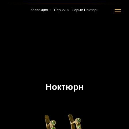
Коллекция
»
Серьги
»
Серьги Ноктюрн
Ноктюрн